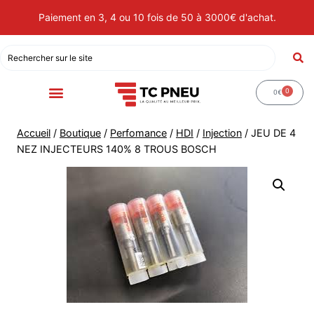
Paiement en 3, 4 ou 10 fois de 50 à 3000€ d'achat.
0
0
€
Accueil
/
Boutique
/
Perfomance
/
HDI
/
Injection
/
JEU DE 4
NEZ INJECTEURS 140% 8 TROUS BOSCH