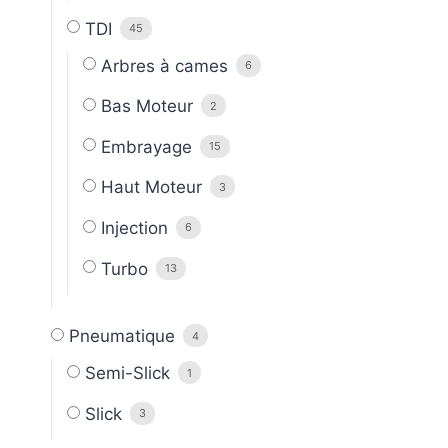
TDI
45
Arbres à cames
6
Bas Moteur
2
Embrayage
15
Haut Moteur
3
Injection
6
Turbo
13
Pneumatique
4
Semi-Slick
1
Slick
3