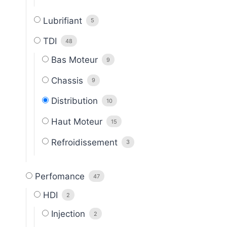
Lubrifiant
5
TDI
48
Bas Moteur
9
Chassis
9
Distribution
10
Haut Moteur
15
Refroidissement
3
Perfomance
47
HDI
2
Injection
2