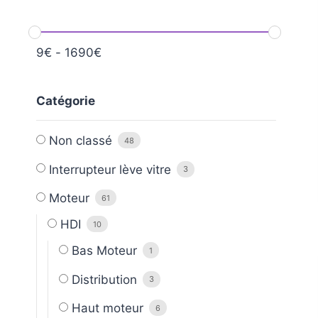
9
€
-
1690
€
Catégorie
Non classé
48
Interrupteur lève vitre
3
Moteur
61
HDI
10
Bas Moteur
1
Distribution
3
Haut moteur
6