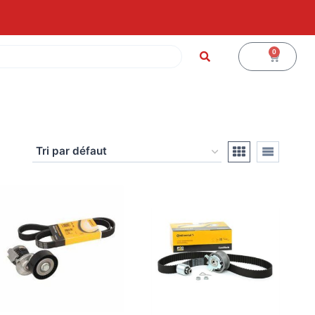
0
0
€