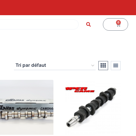
0
0
€