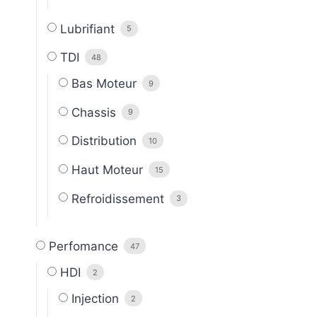
Lubrifiant
5
TDI
48
Bas Moteur
9
Chassis
9
Distribution
10
Haut Moteur
15
Refroidissement
3
Perfomance
47
HDI
2
Injection
2