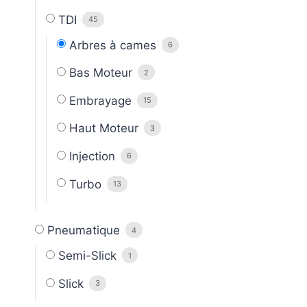
TDI
45
Arbres à cames
6
Bas Moteur
2
Embrayage
15
Haut Moteur
3
Injection
6
Turbo
13
Pneumatique
4
Semi-Slick
1
Slick
3