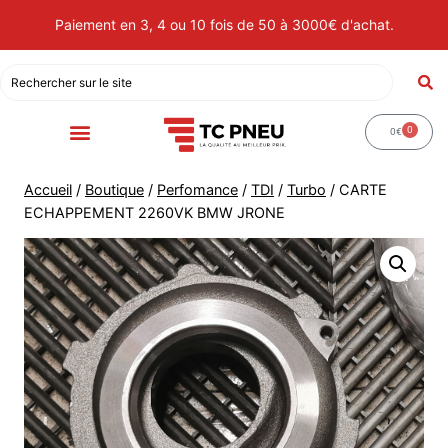
Paiement en 3, 4 ou 10 fois de 50 à 3000€ d'achat.
0
0
€
Accueil
/
Boutique
/
Perfomance
/
TDI
/
Turbo
/
CARTE
ECHAPPEMENT 2260VK BMW JRONE