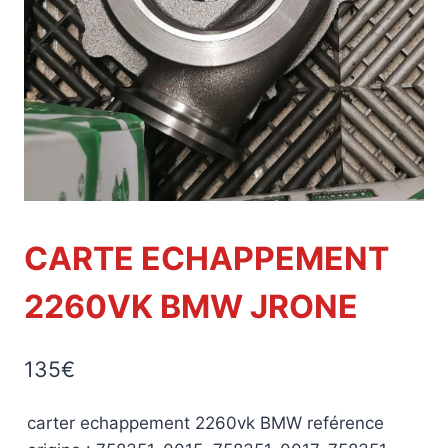
CARTE ECHAPPEMENT
2260VK BMW JRONE
135
€
carter echappement 2260vk BMW reférence