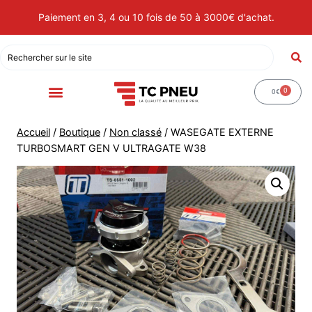
Paiement en 3, 4 ou 10 fois de 50 à 3000€ d'achat.
0
0
€
Accueil
/
Boutique
/
Non classé
/
WASEGATE EXTERNE
TURBOSMART GEN V ULTRAGATE W38