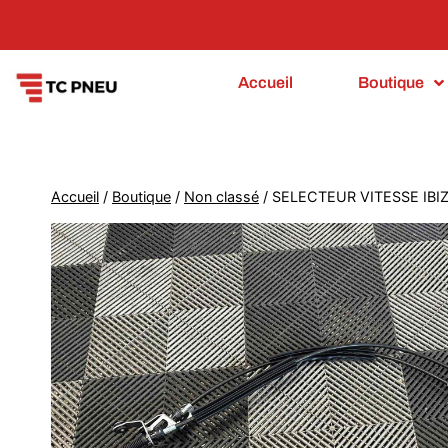
Accueil
Boutique
Accueil
/
Boutique
/
Non classé
/
SELECTEUR VITESSE IBIZ