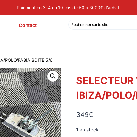
Paiement en 3, 4 ou 10 fois de 50 à 3000€ d'achat.
Contact
A/POLO/FABIA BOITE 5/6
SELECTEUR 
IBIZA/POLO/
349
€
1 en stock