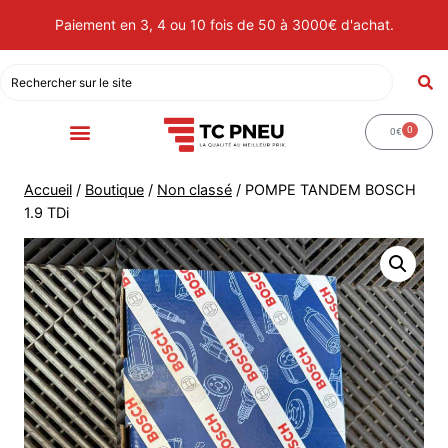
Paiement en 3, 4 ou 10 fois de 50 à 3000€ d'achat.
0
0
€
Accueil
/
Boutique
/
Non classé
/
POMPE TANDEM BOSCH
1.9 TDi