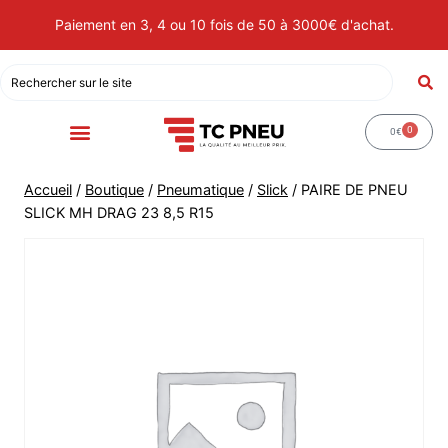
Paiement en 3, 4 ou 10 fois de 50 à 3000€ d'achat.
0
0
€
Accueil
/
Boutique
/
Pneumatique
/
Slick
/
PAIRE DE PNEU
SLICK MH DRAG 23 8,5 R15