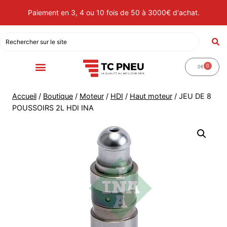
Paiement en 3, 4 ou 10 fois de 50 à 3000€ d'achat.
0
0
€
Accueil
/
Boutique
/
Moteur
/
HDI
/
Haut moteur
/
JEU DE 8
POUSSOIRS 2L HDI INA