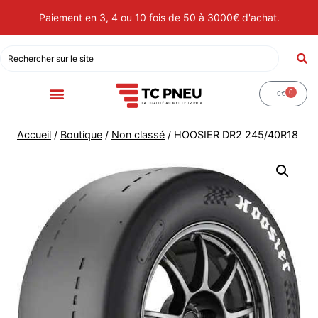
Paiement en 3, 4 ou 10 fois de 50 à 3000€ d'achat.
0
0
€
Accueil
/
Boutique
/
Non classé
/
HOOSIER DR2 245/40R18