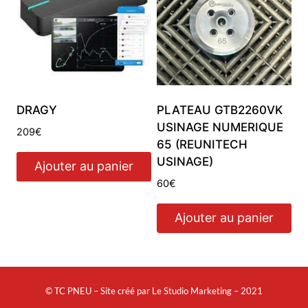
DRAGY
PLATEAU GTB2260VK
USINAGE NUMERIQUE
209
€
65 (REUNITECH
USINAGE)
Ajouter au panier
60
€
Ajouter au panier
© TC PNEU – Site créé par Le Studio Marketing – 2021